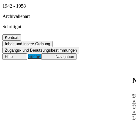
1942 - 1958
Archivalienart
Schriftgut
Kontext
Inhalt und innere Ordnung
Zugangs- und Benutzungsbestimmungen
Suche
Hilfe
Navigation
N
L
B
Ü
A
L