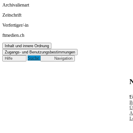
Archivalienart
Zeitschrift
Verfertiger/-in
ftmedien.ch
Inhalt und innere Ordnung
Zugangs- und Benutzungsbestimmungen
Suche
Hilfe
Navigation
N
L
B
Ü
A
L