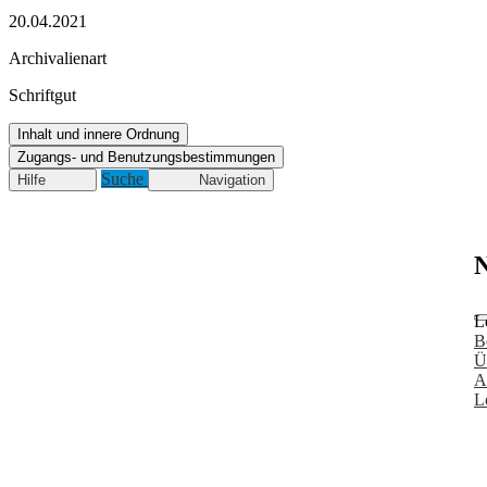
20.04.2021
Archivalienart
Schriftgut
Inhalt und innere Ordnung
Zugangs- und Benutzungsbestimmungen
Suche
Hilfe
Navigation
N
L
B
Ü
A
L