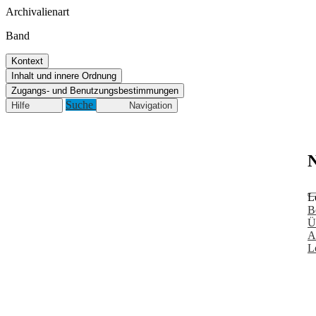
Archivalienart
Band
Kontext
Inhalt und innere Ordnung
Zugangs- und Benutzungsbestimmungen
Suche
Hilfe
Navigation
N
L
B
Ü
A
L