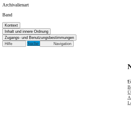
Archivalienart
Band
Kontext
Inhalt und innere Ordnung
Zugangs- und Benutzungsbestimmungen
Suche
Hilfe
Navigation
N
L
B
Ü
A
L