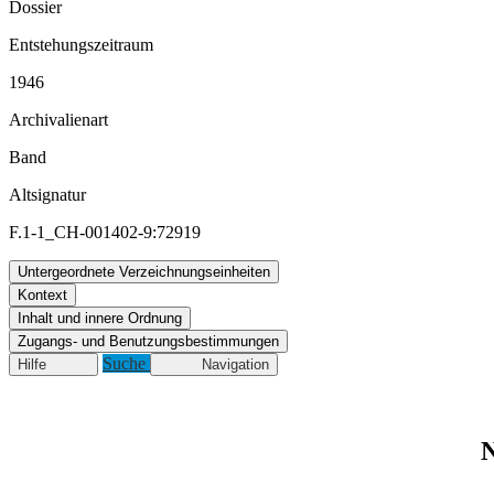
Dossier
Entstehungszeitraum
1946
Archivalienart
Band
Altsignatur
F.1-1_CH-001402-9:72919
Untergeordnete Verzeichnungseinheiten
Kontext
Inhalt und innere Ordnung
Zugangs- und Benutzungsbestimmungen
Suche
Hilfe
Navigation
N