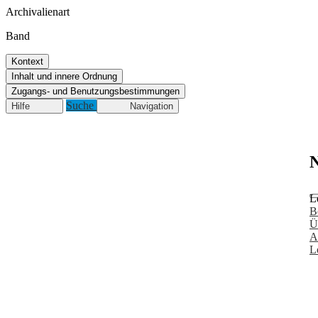
Archivalienart
Band
Kontext
Inhalt und innere Ordnung
Zugangs- und Benutzungsbestimmungen
Suche
Hilfe
Navigation
N
L
B
Ü
A
L