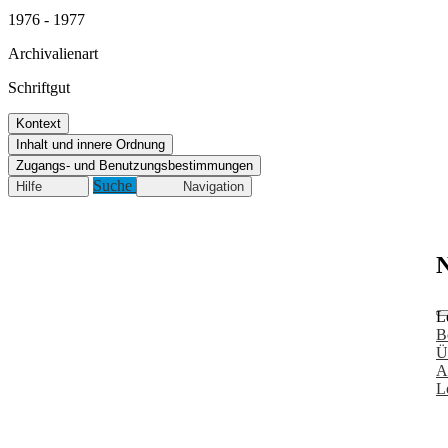
1976 - 1977
Archivalienart
Schriftgut
Kontext
Inhalt und innere Ordnung
Zugangs- und Benutzungsbestimmungen
Suche
Hilfe
Navigation
N
L
B
Ü
A
L