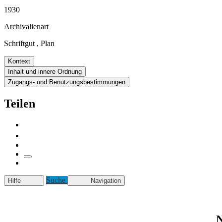
1930
Archivalienart
Schriftgut
,
Plan
Kontext
Inhalt und innere Ordnung
Zugangs- und Benutzungsbestimmungen
Teilen
Suche
Hilfe
Navigation
N