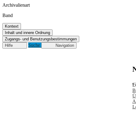
Archivalienart
Band
Kontext
Inhalt und innere Ordnung
Zugangs- und Benutzungsbestimmungen
Suche
Hilfe
Navigation
N
L
B
Ü
A
L