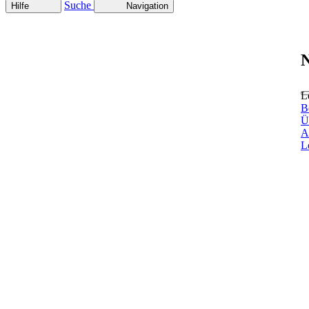
Suche
Hilfe
Navigation
N
L
B
Ü
A
L