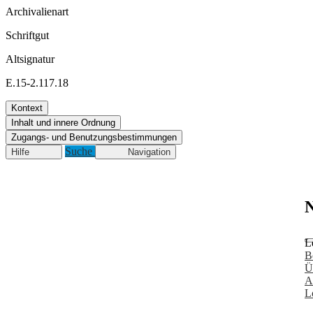
Archivalienart
Schriftgut
Altsignatur
E.15-2.117.18
Kontext
Inhalt und innere Ordnung
Zugangs- und Benutzungsbestimmungen
Suche
Hilfe
Navigation
N
L
B
Ü
A
L