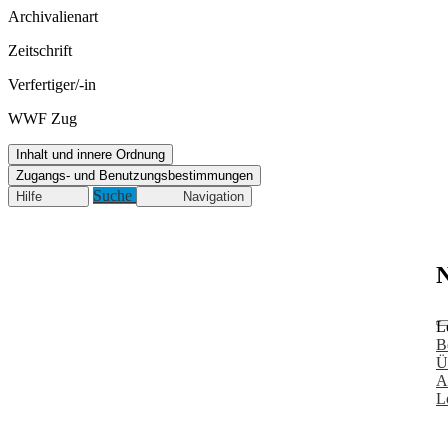
Archivalienart
Zeitschrift
Verfertiger/-in
WWF Zug
Inhalt und innere Ordnung
Zugangs- und Benutzungsbestimmungen
Suche
Hilfe
Navigation
N
L
B
Ü
A
L