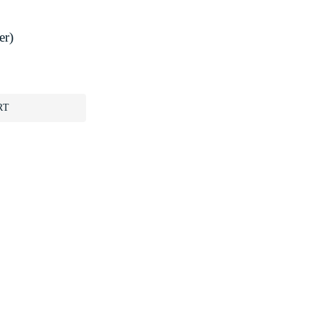
er)
RT