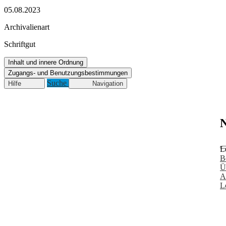
05.08.2023
Archivalienart
Schriftgut
Inhalt und innere Ordnung
Zugangs- und Benutzungsbestimmungen
Suche
Hilfe
Navigation
N
L
B
Ü
A
L