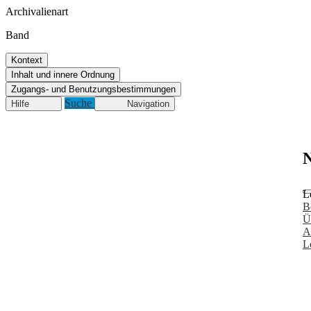
Archivalienart
Band
Kontext
Inhalt und innere Ordnung
Zugangs- und Benutzungsbestimmungen
Suche
Hilfe
Navigation
N
L
B
Ü
A
L