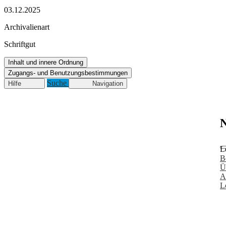
03.12.2025
Archivalienart
Schriftgut
Inhalt und innere Ordnung
Zugangs- und Benutzungsbestimmungen
Suche
Hilfe
Navigation
N
L
B
Ü
A
L