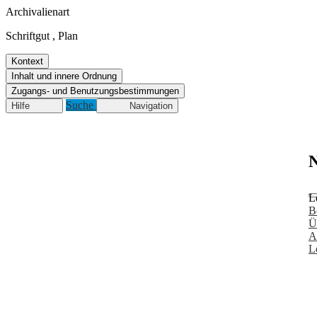
Archivalienart
Schriftgut
,
Plan
Kontext
Inhalt und innere Ordnung
Zugangs- und Benutzungsbestimmungen
Suche
Hilfe
Navigation
N
L
B
Ü
A
L