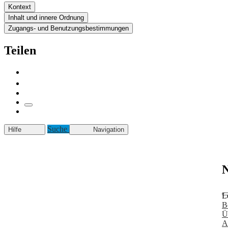
Kontext
Inhalt und innere Ordnung
Zugangs- und Benutzungsbestimmungen
Teilen
Suche
Hilfe
Navigation
N
L
B
Ü
A