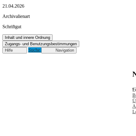
21.04.2026
Archivalienart
Schriftgut
Inhalt und innere Ordnung
Zugangs- und Benutzungsbestimmungen
Suche
Hilfe
Navigation
N
L
B
Ü
A
L