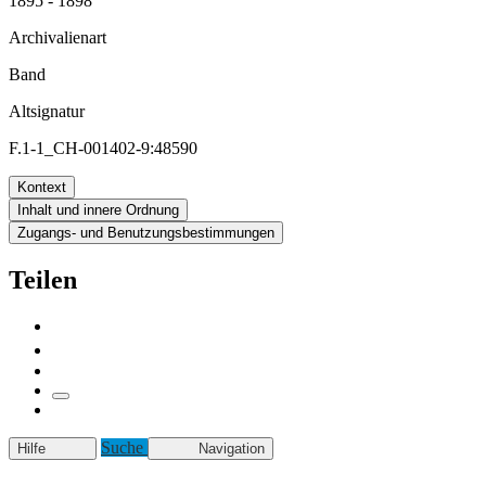
1895 - 1898
Archivalienart
Band
Altsignatur
F.1-1_CH-001402-9:48590
Kontext
Inhalt und innere Ordnung
Zugangs- und Benutzungsbestimmungen
Teilen
Suche
Hilfe
Navigation