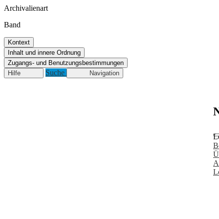
Archivalienart
Band
Kontext
Inhalt und innere Ordnung
Zugangs- und Benutzungsbestimmungen
Suche
Hilfe
Navigation
N
L
B
Ü
A
L