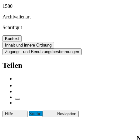
1580
Archivalienart
Schriftgut
Kontext
Inhalt und innere Ordnung
Zugangs- und Benutzungsbestimmungen
Teilen
Suche
Hilfe
Navigation
N