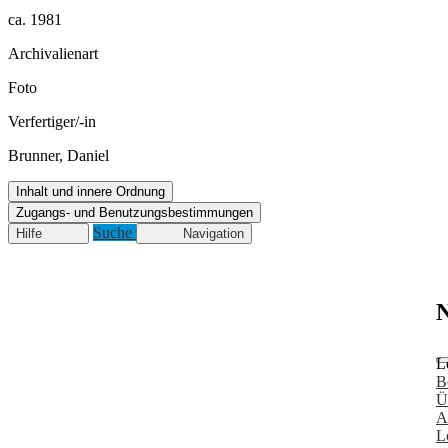
ca. 1981
Archivalienart
Foto
Verfertiger/-in
Brunner, Daniel
Inhalt und innere Ordnung
Zugangs- und Benutzungsbestimmungen
Suche
Hilfe
Navigation
N
L
B
Ü
A
L