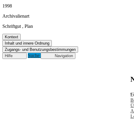
1998
Archivalienart
Schriftgut
,
Plan
Kontext
Inhalt und innere Ordnung
Zugangs- und Benutzungsbestimmungen
Suche
Hilfe
Navigation
N
L
B
Ü
A
L