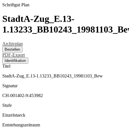
Schriftgut
Plan
StadtA-Zug_E.13-
1.13233_BB10243_19981103_B
Archivplan
Bestellen
PDF-Export
Identifikation
Titel
StadtA-Zug_E.13-1.13233_BB10243_19981103_Bew
Signatur
CH-001402-9:453982
Stufe
Einzelstueck
Entstehungszeitraum