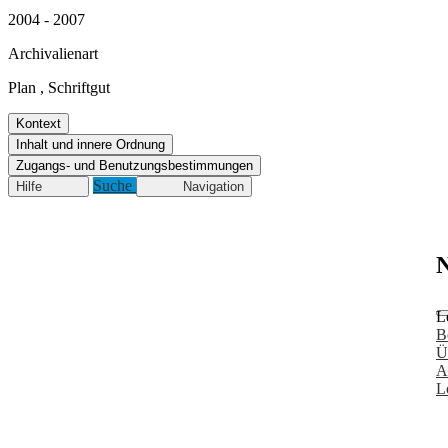
2004 - 2007
Archivalienart
Plan
,
Schriftgut
Kontext
Inhalt und innere Ordnung
Zugangs- und Benutzungsbestimmungen
Suche
Hilfe
Navigation
N
L
B
Ü
A
L