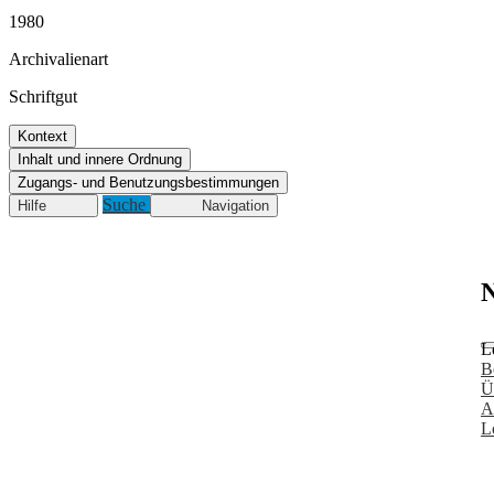
1980
Archivalienart
Schriftgut
Kontext
Inhalt und innere Ordnung
Zugangs- und Benutzungsbestimmungen
Suche
Hilfe
Navigation
N
L
B
Ü
A
L