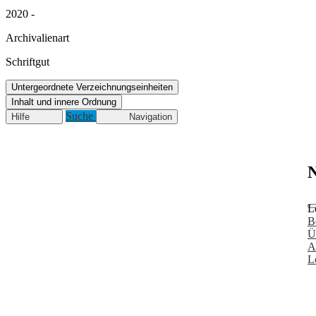
2020 -
Archivalienart
Schriftgut
Untergeordnete Verzeichnungseinheiten
Inhalt und innere Ordnung
Suche
Hilfe
Navigation
N
L
B
Ü
A
L