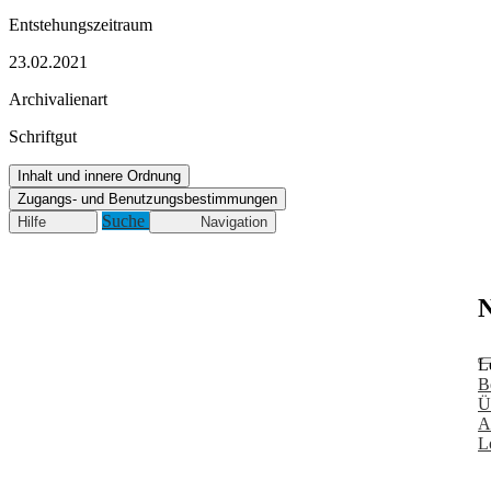
Entstehungszeitraum
23.02.2021
Archivalienart
Schriftgut
Inhalt und innere Ordnung
Zugangs- und Benutzungsbestimmungen
Suche
Hilfe
Navigation
N
L
B
Ü
A
L