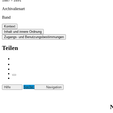
1887 - 1891
Archivalienart
Band
Kontext
Inhalt und innere Ordnung
Zugangs- und Benutzungsbestimmungen
Teilen
Suche
Hilfe
Navigation
N