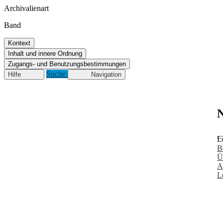
Archivalienart
Band
Kontext
Inhalt und innere Ordnung
Zugangs- und Benutzungsbestimmungen
Suche
Hilfe
Navigation
N
L
B
Ü
A
L