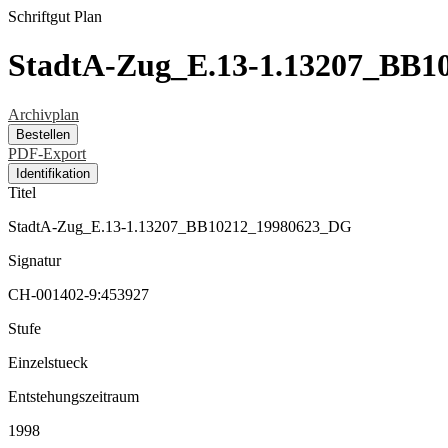
Schriftgut
Plan
StadtA-Zug_E.13-1.13207_BB
Archivplan
Bestellen
PDF-Export
Identifikation
Titel
StadtA-Zug_E.13-1.13207_BB10212_19980623_DG
Signatur
CH-001402-9:453927
Stufe
Einzelstueck
Entstehungszeitraum
1998