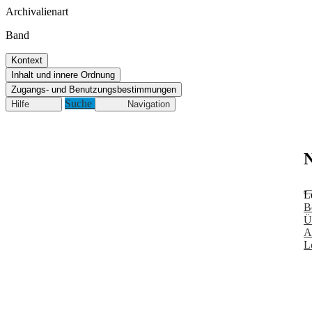
Archivalienart
Band
Kontext
Inhalt und innere Ordnung
Zugangs- und Benutzungsbestimmungen
Suche
Hilfe
Navigation
N
L
B
Ü
A
L