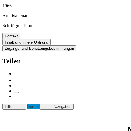
1966
Archivalienart
Schriftgut
,
Plan
Kontext
Inhalt und innere Ordnung
Zugangs- und Benutzungsbestimmungen
Teilen
Suche
Hilfe
Navigation
N