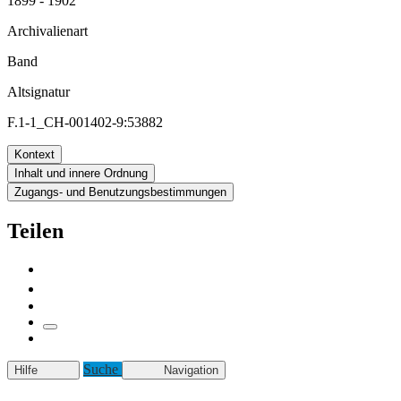
1899 - 1902
Archivalienart
Band
Altsignatur
F.1-1_CH-001402-9:53882
Kontext
Inhalt und innere Ordnung
Zugangs- und Benutzungsbestimmungen
Teilen
Suche
Hilfe
Navigation