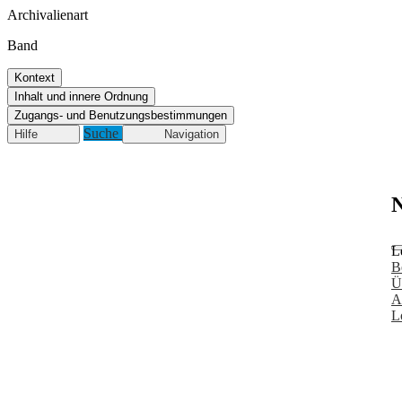
Archivalienart
Band
Kontext
Inhalt und innere Ordnung
Zugangs- und Benutzungsbestimmungen
Suche
Hilfe
Navigation
N
L
B
Ü
A
L