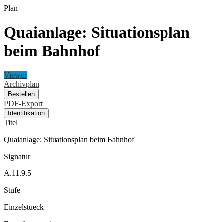
Plan
Quaianlage: Situationsplan
beim Bahnhof
Viewer
Archivplan
Bestellen
PDF-Export
Identifikation
Titel
Quaianlage: Situationsplan beim Bahnhof
Signatur
A.11.9.5
Stufe
Einzelstueck