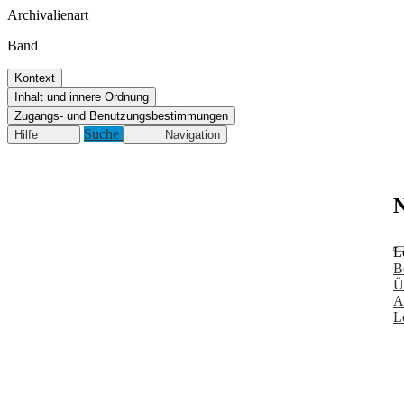
Archivalienart
Band
Kontext
Inhalt und innere Ordnung
Zugangs- und Benutzungsbestimmungen
Suche
Hilfe
Navigation
N
L
B
Ü
A
L