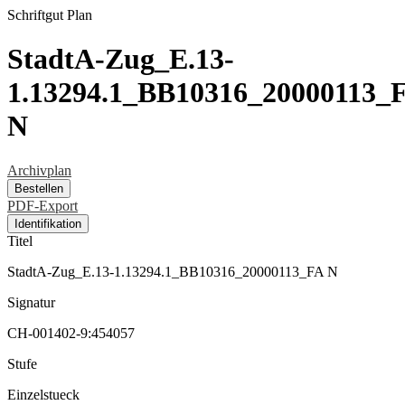
Schriftgut
Plan
StadtA-Zug_E.13-
1.13294.1_BB10316_20000113_
N
Archivplan
Bestellen
PDF-Export
Identifikation
Titel
StadtA-Zug_E.13-1.13294.1_BB10316_20000113_FA N
Signatur
CH-001402-9:454057
Stufe
Einzelstueck