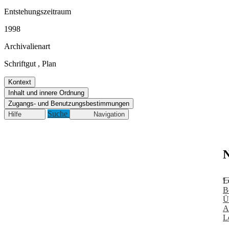
Entstehungszeitraum
1998
Archivalienart
Schriftgut
,
Plan
Kontext
Inhalt und innere Ordnung
Zugangs- und Benutzungsbestimmungen
Suche
Hilfe
Navigation
N
L
B
Ü
A
L