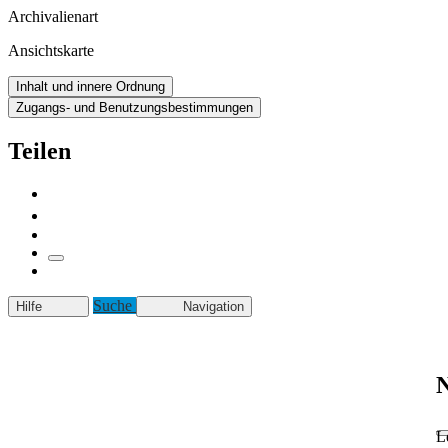
Archivalienart
Ansichtskarte
Inhalt und innere Ordnung
Zugangs- und Benutzungsbestimmungen
Teilen
Suche
Hilfe
Navigation
N
L