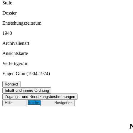
Stufe
Dossier
Entstehungszeitraum
1948
Archivalienart
Ansichtskarte
Verfertiger/-in
Eugen Grau (1904-1974)
Kontext
Inhalt und innere Ordnung
Zugangs- und Benutzungsbestimmungen
Suche
Hilfe
Navigation
N