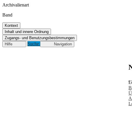
Archivalienart
Band
Kontext
Inhalt und innere Ordnung
Zugangs- und Benutzungsbestimmungen
Suche
Hilfe
Navigation
N
L
B
Ü
A
L