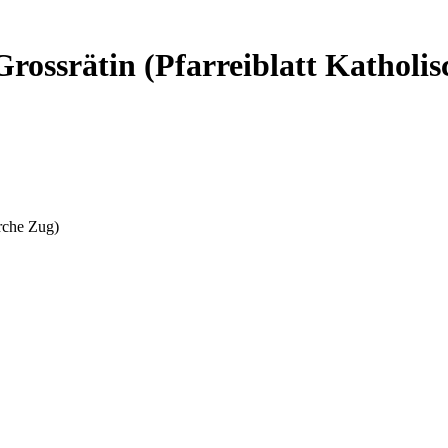
Grossrätin (Pfarreiblatt Katholi
irche Zug)