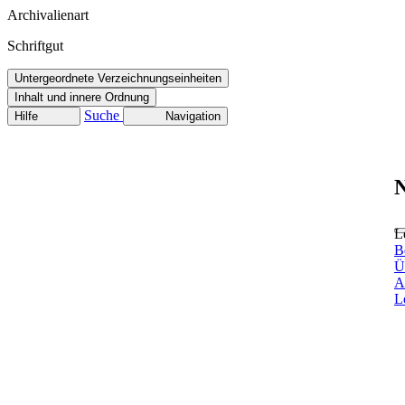
Archivalienart
Schriftgut
Untergeordnete Verzeichnungseinheiten
Inhalt und innere Ordnung
Suche
Hilfe
Navigation
N
L
B
Ü
A
L