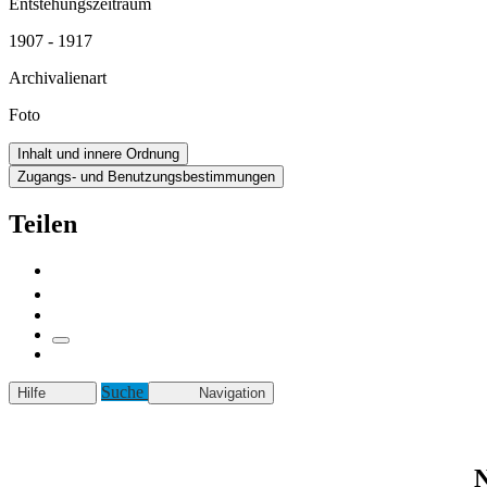
Entstehungszeitraum
1907 - 1917
Archivalienart
Foto
Inhalt und innere Ordnung
Zugangs- und Benutzungsbestimmungen
Teilen
Suche
Hilfe
Navigation
N