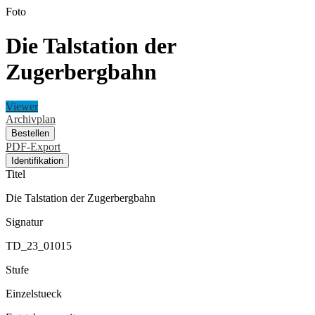
Foto
Die Talstation der
Zugerbergbahn
Viewer
Archivplan
Bestellen
PDF-Export
Identifikation
Titel
Die Talstation der Zugerbergbahn
Signatur
TD_23_01015
Stufe
Einzelstueck