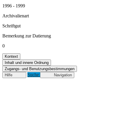
1996 - 1999
Archivalienart
Schriftgut
Bemerkung zur Datierung
0
Kontext
Inhalt und innere Ordnung
Zugangs- und Benutzungsbestimmungen
Suche
Hilfe
Navigation