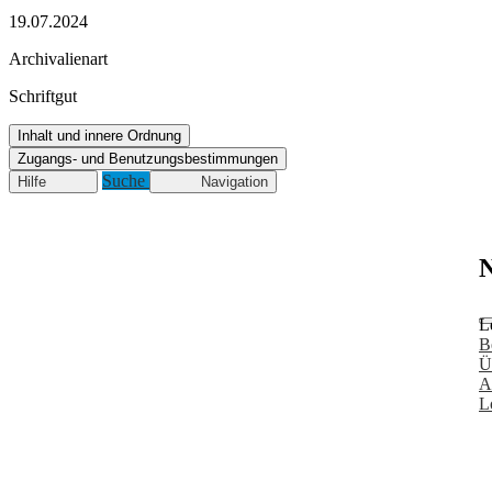
19.07.2024
Archivalienart
Schriftgut
Inhalt und innere Ordnung
Zugangs- und Benutzungsbestimmungen
Suche
Hilfe
Navigation
N
L
B
Ü
A
L