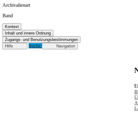
Archivalienart
Band
Kontext
Inhalt und innere Ordnung
Zugangs- und Benutzungsbestimmungen
Suche
Hilfe
Navigation
N
L
B
Ü
A
L