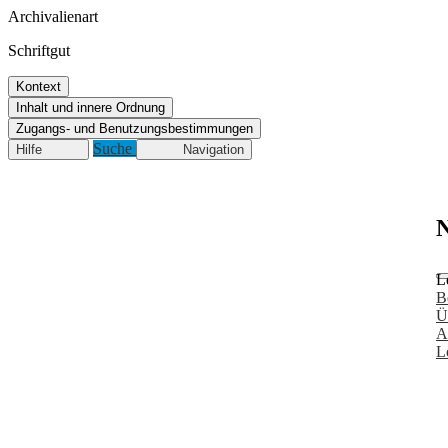
Archivalienart
Schriftgut
Kontext
Inhalt und innere Ordnung
Zugangs- und Benutzungsbestimmungen
Suche
Hilfe
Navigation
N
L
B
Ü
A
L