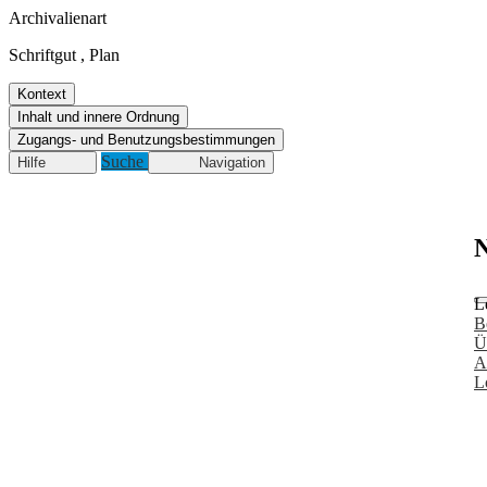
Archivalienart
Schriftgut
,
Plan
Kontext
Inhalt und innere Ordnung
Zugangs- und Benutzungsbestimmungen
Suche
Hilfe
Navigation
N
L
B
Ü
A
L